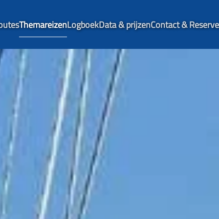
outes
Themareizen
Logboek
Data & prijzen
Contact & Reserve