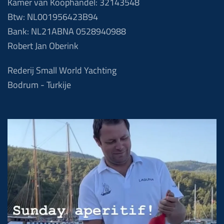
Kamer van Koophandel: 32143548
Btw: NL001956423B94
Bank: NL21ABNA 0528940988
Robert Jan Oberink
Rederij Small World Yachting
Bodrum - Turkije